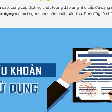
iá cao, cung cấp dịch vụ chất lượng đáp ứng nhu cầu đa dạng
sử dụng
mà mọi người chơi cần phải tuân thủ. Dưới đây là n