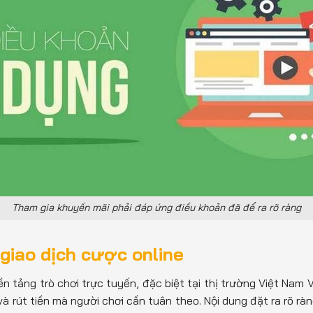
Tham gia khuyến mãi phải đáp ứng điều khoản đã để ra rõ ràng
giao dịch cược online
ền tảng trò chơi trực tuyến, đặc biệt tại thị trường Việt Nam
à rút tiền mà người chơi cần tuân theo. Nội dung đặt ra rõ rà