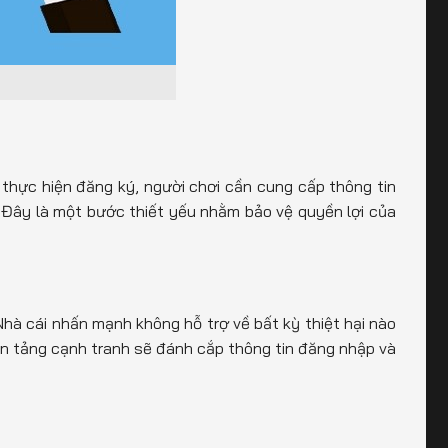
 thực hiện đăng ký, người chơi cần cung cấp thông tin
n. Đây là một bước thiết yếu nhằm bảo vệ quyền lợi của
hà cái nhấn mạnh không hỗ trợ về bất kỳ thiệt hại nào
nền tảng cạnh tranh sẽ đánh cắp thông tin đăng nhập và