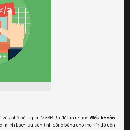
 Vì vậy nhà cái uy tín MV66 đã đặt ra những
điều khoản
ng, minh bạch ưu tiên tính công bằng cho mọi tín đồ yên