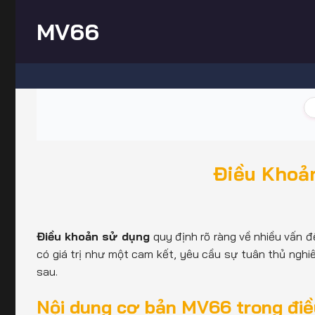
Chuyển
MV66
đến
nội
dung
Điều Khoả
Điều khoản sử dụng
quy định rõ ràng về nhiều vấn đ
có giá trị như một cam kết, yêu cầu sự tuân thủ nghiê
sau.
Nội dung cơ bản MV66 trong đi