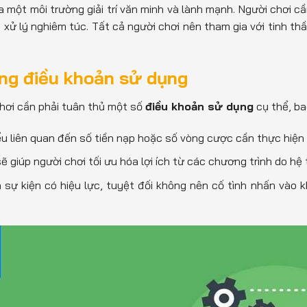
ra một môi trường giải trí văn minh và lành mạnh. Người chơi 
 bị xử lý nghiêm túc. Tất cả người chơi nên tham gia với tinh t
ng điều khoản sử dụng
chơi cần phải tuân thủ một số
điều khoản sử dụng
cụ thể, ba
ểu liên quan đến số tiền nạp hoặc số vòng cược cần thực hiện 
ẽ giúp người chơi tối ưu hóa lợi ích từ các chương trình do hệ
 sự kiện có hiệu lực, tuyệt đối không nên cố tình nhấn vào k