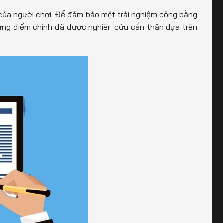
 của người chơi. Để đảm bảo một trải nghiệm công bằng
hững điểm chính đã được nghiên cứu cẩn thận dựa trên