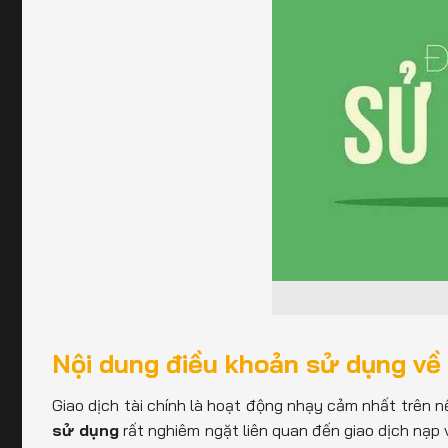
Nội dung điều khoản sử dụng về 
Giao dịch tài chính là hoạt động nhạy cảm nhất trên n
sử dụng
rất nghiêm ngặt liên quan đến giao dịch nạp v