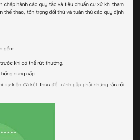
cần chấp hành các quy tắc và tiêu chuẩn cư xử khi tham
hần thể thao, tôn trọng đối thủ và tuân thủ các quy định
o gồm:
trước khi có thể rút thưởng.
 thống cung cấp.
hi sự kiện đã kết thúc để tránh gặp phải những rắc rối