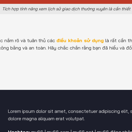
Tích hợp tính năng xem lịch sử giao dịch thường xuyên là cần thiết
iệc nắm rõ và tuân thủ các
điều khoản sử dụng
là rất cần t
 công bằng và an toàn. Hãy chắc chắn rằng bạn đã hiểu và đồ
Lorem ipsum dolor sit amet, consectetuer adipiscing elit
dolore magna aliquam erat volutpat.
Hashtag:
mv66 | mv66 com | mv66 net | mv66 đăng nhậ