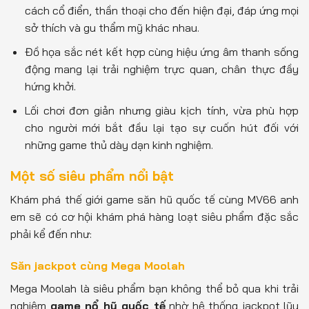
cách cổ điển, thần thoại cho đến hiện đại, đáp ứng mọi
sở thích và gu thẩm mỹ khác nhau.
Đồ họa sắc nét kết hợp cùng hiệu ứng âm thanh sống
động mang lại trải nghiệm trực quan, chân thực đầy
hứng khởi.
Lối chơi đơn giản nhưng giàu kịch tính, vừa phù hợp
cho người mới bắt đầu lại tạo sự cuốn hút đối với
những game thủ dày dạn kinh nghiệm.
Một số siêu phẩm nổi bật
Khám phá thế giới game săn hũ quốc tế cùng MV66 anh
em sẽ có cơ hội khám phá hàng loạt siêu phẩm đặc sắc
phải kể đến như:
Săn jackpot cùng Mega Moolah
Mega Moolah là siêu phẩm bạn không thể bỏ qua khi trải
nghiệm
game nổ hũ quốc tế
nhờ hệ thống jackpot lũy